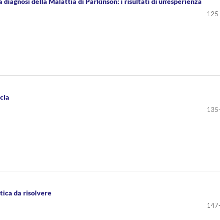
 diagnosi della Malattia di Parkinson: i risultati di un’esperienza
125
icia
135
tica da risolvere
147