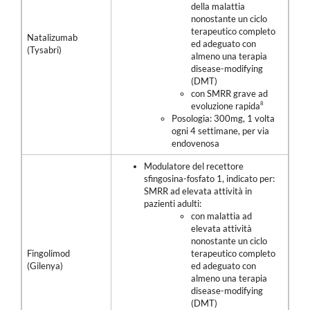
della malattia
nonostante un ciclo
terapeutico completo
Natalizumab
ed adeguato con
(Tysabri)
almeno una terapia
disease-modifying
(DMT)
con SMRR grave ad
8
evoluzione rapida
Posologia: 300mg, 1 volta
ogni 4 settimane, per via
endovenosa
Modulatore del recettore
sfingosina-fosfato 1, indicato per:
SMRR ad elevata attività in
pazienti adulti:
con malattia ad
elevata attività
nonostante un ciclo
Fingolimod
terapeutico completo
(Gilenya)
ed adeguato con
almeno una terapia
disease-modifying
(DMT)