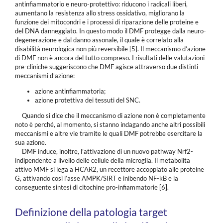
antinfiammatorio e neuro-protettivo: riducono i radicali liberi,
aumentano la resistenza allo stress ossidativo, migliorano la
funzione dei mitocondri e i processi di riparazione delle proteine e
del DNA danneggiato. In questo modo il DMF protegge dalla neuro-
degenerazione e dal danno assonale, il quale è correlato alla
disabilità neurologica non più reversibile [5]. Il meccanismo d’azione
di DMF non è ancora del tutto compreso. I risultati delle valutazioni
pre-cliniche suggeriscono che DMF agisce attraverso due distinti
meccanismi d’azione:
azione antinfiammatoria;
azione protettiva dei tessuti del SNC.
Quando si dice che il meccanismo di azione non è completamente
noto è perché, al momento, si stanno indagando anche altri possibili
meccanismi e altre vie tramite le quali DMF potrebbe esercitare la
sua azione.
DMF induce, inoltre, l’attivazione di un nuovo pathway Nrf2-
indipendente a livello delle cellule della microglia. Il metabolita
attivo MMF si lega a HCAR2, un recettore accoppiato alle proteine
G, attivando così l’asse AMPK/SIRT e inibendo NF-kB e la
conseguente sintesi di citochine pro-infiammatorie [6].
Definizione della patologia target