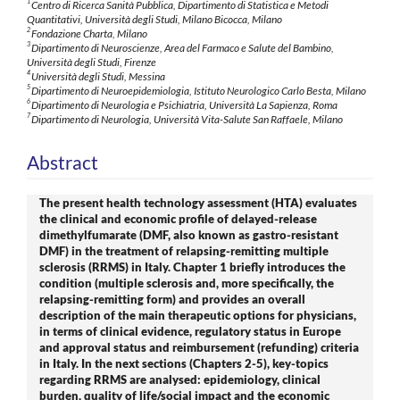
1
Centro di Ricerca Sanità Pubblica, Dipartimento di Statistica e Metodi
Quantitativi, Università degli Studi, Milano Bicocca, Milano
2
Fondazione Charta, Milano
3
Dipartimento di Neuroscienze, Area del Farmaco e Salute del Bambino,
Università degli Studi, Firenze
4
Università degli Studi, Messina
5
Dipartimento di Neuroepidemiologia, Istituto Neurologico Carlo Besta, Milano
6
Dipartimento di Neurologia e Psichiatria, Università La Sapienza, Roma
7
Dipartimento di Neurologia, Università Vita-Salute San Raffaele, Milano
Abstract
The present health technology assessment (HTA) evaluates
the clinical and economic profile of delayed-release
dimethylfumarate (DMF, also known as gastro-resistant
DMF) in the treatment of relapsing-remitting multiple
sclerosis (RRMS) in Italy. Chapter 1 briefly introduces the
condition (multiple sclerosis and, more specifically, the
relapsing-remitting form) and provides an overall
description of the main therapeutic options for physicians,
in terms of clinical evidence, regulatory status in Europe
and approval status and reimbursement (refunding) criteria
in Italy. In the next sections (Chapters 2-5), key-topics
regarding RRMS are analysed: epidemiology, clinical
burden, quality of life/social impact and the economic