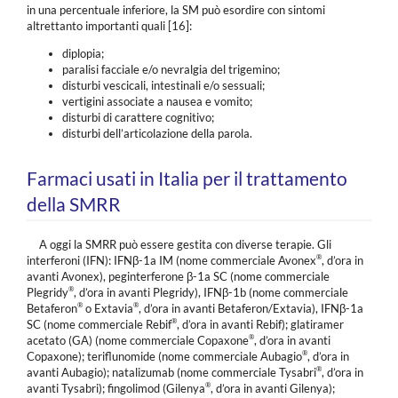
in una percentuale inferiore, la SM può esordire con sintomi
altrettanto importanti quali [16]:
diplopia;
paralisi facciale e/o nevralgia del trigemino;
disturbi vescicali, intestinali e/o sessuali;
vertigini associate a nausea e vomito;
disturbi di carattere cognitivo;
disturbi dell’articolazione della parola.
Farmaci usati in Italia per il trattamento
della SMRR
A oggi la SMRR può essere gestita con diverse terapie. Gli
®
interferoni (IFN): IFNβ-1a IM (nome commerciale Avonex
, d’ora in
avanti Avonex), peginterferone β-1a SC (nome commerciale
®
Plegridy
, d’ora in avanti Plegridy), IFNβ-1b (nome commerciale
®
®
Betaferon
o Extavia
, d’ora in avanti Betaferon/Extavia), IFNβ-1a
®
SC (nome commerciale Rebif
, d’ora in avanti Rebif); glatiramer
®
acetato (GA) (nome commerciale Copaxone
, d’ora in avanti
®
Copaxone); teriflunomide (nome commerciale Aubagio
, d’ora in
®
avanti Aubagio); natalizumab (nome commerciale Tysabri
, d’ora in
®
avanti Tysabri); fingolimod (Gilenya
, d’ora in avanti Gilenya);