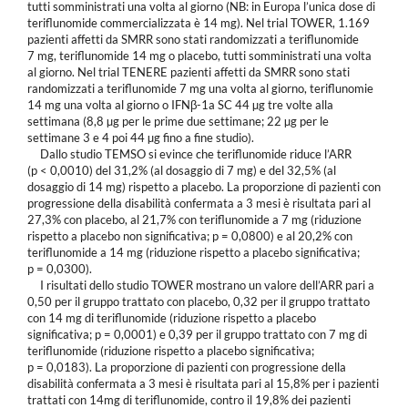
tutti somministrati una volta al giorno (NB: in Europa l’unica dose di
teriflunomide commercializzata è 14 mg). Nel trial TOWER, 1.169
pazienti affetti da SMRR sono stati randomizzati a teriflunomide
7 mg, teriflunomide 14 mg o placebo, tutti somministrati una volta
al giorno. Nel trial TENERE pazienti affetti da SMRR sono stati
randomizzati a teriflunomide 7 mg una volta al giorno, teriflunomie
14 mg una volta al giorno o IFNβ-1a SC 44 µg tre volte alla
settimana (8,8 µg per le prime due settimane; 22 µg per le
settimane 3 e 4 poi 44 µg fino a fine studio).
Dallo studio TEMSO si evince che teriflunomide riduce l’ARR
(p < 0,0010) del 31,2% (al dosaggio di 7 mg) e del 32,5% (al
dosaggio di 14 mg) rispetto a placebo. La proporzione di pazienti con
progressione della disabilità confermata a 3 mesi è risultata pari al
27,3% con placebo, al 21,7% con teriflunomide a 7 mg (riduzione
rispetto a placebo non significativa; p = 0,0800) e al 20,2% con
teriflunomide a 14 mg (riduzione rispetto a placebo significativa;
p = 0,0300).
I risultati dello studio TOWER mostrano un valore dell’ARR pari a
0,50 per il gruppo trattato con placebo, 0,32 per il gruppo trattato
con 14 mg di teriflunomide (riduzione rispetto a placebo
significativa; p = 0,0001) e 0,39 per il gruppo trattato con 7 mg di
teriflunomide (riduzione rispetto a placebo significativa;
p = 0,0183). La proporzione di pazienti con progressione della
disabilità confermata a 3 mesi è risultata pari al 15,8% per i pazienti
trattati con 14mg di teriflunomide, contro il 19,8% dei pazienti