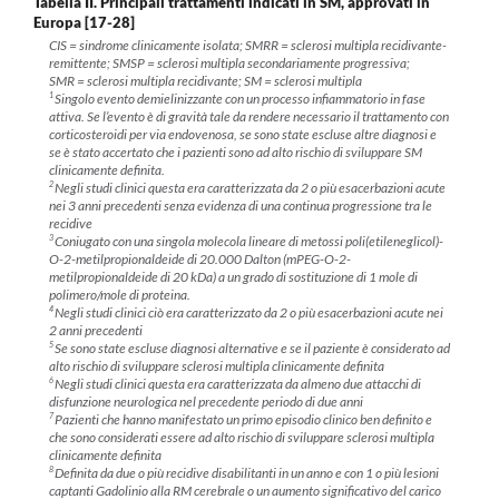
Tabella II.
Principali trattamenti indicati in SM, approvati in
Europa [17-28]
CIS = sindrome clinicamente isolata; SMRR = sclerosi multipla recidivante-
remittente; SMSP = sclerosi multipla secondariamente progressiva;
SMR = sclerosi multipla recidivante; SM = sclerosi multipla
1
Singolo evento demielinizzante con un processo infiammatorio in fase
attiva. Se l’evento è di gravità tale da rendere necessario il trattamento con
corticosteroidi per via endovenosa, se sono state escluse altre diagnosi e
se è stato accertato che i pazienti sono ad alto rischio di sviluppare SM
clinicamente definita.
2
Negli studi clinici questa era caratterizzata da 2 o più esacerbazioni acute
nei 3 anni precedenti senza evidenza di una continua progressione tra le
recidive
3
Coniugato con una singola molecola lineare di metossi poli(etileneglicol)-
O-2-metilpropionaldeide di 20.000 Dalton (mPEG-O-2-
metilpropionaldeide di 20 kDa) a un grado di sostituzione di 1 mole di
polimero/mole di proteina.
4
Negli studi clinici ciò era caratterizzato da 2 o più esacerbazioni acute nei
2 anni precedenti
5
Se sono state escluse diagnosi alternative e se il paziente è considerato ad
alto rischio di sviluppare sclerosi multipla clinicamente definita
6
Negli studi clinici questa era caratterizzata da almeno due attacchi di
disfunzione neurologica nel precedente periodo di due anni
7
Pazienti che hanno manifestato un primo episodio clinico ben definito e
che sono considerati essere ad alto rischio di sviluppare sclerosi multipla
clinicamente definita
8
Definita da due o più recidive disabilitanti in un anno e con 1 o più lesioni
captanti Gadolinio alla RM cerebrale o un aumento significativo del carico