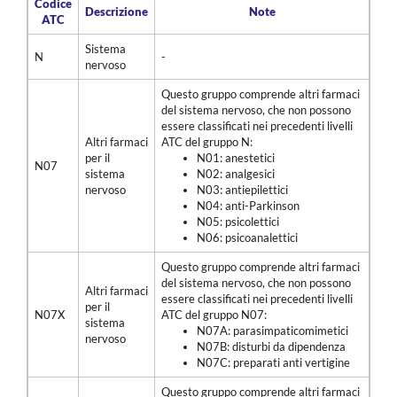
Codice
Descrizione
Note
ATC
Sistema
N
-
nervoso
Questo gruppo comprende altri farmaci
del sistema nervoso, che non possono
essere classificati nei precedenti livelli
Altri farmaci
ATC del gruppo N:
per il
N01: anestetici
N07
sistema
N02: analgesici
nervoso
N03: antiepilettici
N04: anti-Parkinson
N05: psicolettici
N06: psicoanalettici
Questo gruppo comprende altri farmaci
del sistema nervoso, che non possono
Altri farmaci
essere classificati nei precedenti livelli
per il
N07X
ATC del gruppo N07:
sistema
N07A: parasimpaticomimetici
nervoso
N07B: disturbi da dipendenza
N07C: preparati anti vertigine
Questo gruppo comprende altri farmaci