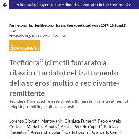
[Tecfidera® (delayed-release dimethylfumarate) in the treatment of relapsing-remitting multiple sclerosis]
Farmeconomia. Health economics and therapeutic pathways 2017; 18(Suppl 2):
3-76
https://doi.org/10.7175/fe.v18i2S.1320
Supplement
®
Tecfidera
(dimetil fumarato a
rilascio ritardato) nel trattamento
della sclerosi multipla recidivante-
remittente
Tecfidera® (delayed-release dimethylfumarate) in the treatment of
relapsing-remitting multiple sclerosis
1
2
Lorenzo Giovanni Mantovani
, Gianluca Furneri
, Paolo Angelo
1
3
4
Cortesi
, Maria Pia Amato
, Achille Patrizio Caputi
, Patrizio
2
5
6
7
Piacentini
, Alessandra Solari
, Carlo Pozzilli
, Giancarlo Comi