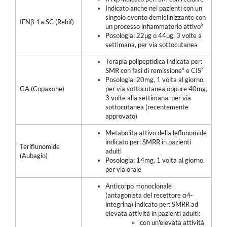
Indicato anche nei pazienti con un
singolo evento demielinizzante con
IFN
β
-1a SC (Rebif)
5
un processo infiammatorio attivo
Posologia: 22
μ
g o 44
μ
g, 3 volte a
settimana, per via sottocutanea
Terapia polipeptidica indicata per:
6
7
SMR con fasi di remissione
e CIS
Posologia: 20mg, 1 volta al giorno,
GA (Copaxone)
per via sottocutanea oppure 40mg,
3 volte alla settimana, per via
sottocutanea (recentemente
approvato)
Metabolita attivo della leflunomide
indicato per: SMRR in pazienti
Teriflunomide
adulti
(Aubagio)
Posologia: 14mg, 1 volta al giorno,
per via orale
Anticorpo monoclonale
(antagonista del recettore
α
4-
integrina) indicato per: SMRR ad
elevata attività in pazienti adulti:
con un'elevata attività