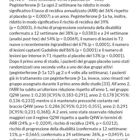
Peginterferone β-1a ogni 2 settimane ha ridotto in modo
significativo il tasso di recidiva annualizzato (ARR) del 36% rispetto
al placebo (p = 0,0007) a un anno. Peginterferone β-1a ha, inoltre,
ridotto in modo significativo il rischio di recidiva del 39%
(p = 0,0003), il rischio di progressione sostenuta della disabilità
confermato a 12 settimane del 38% (p = 0,0383) e a 24 settimane
(analisi post-hoc) del 54% (p = 0,0069), il numero di lesioni in T2
nuove o recentemente ingranditesi del 67% (p < 0,0001), il numero
di lesioni captanti Gadolinio dell’86% (p < 0,0001) e il numero di
lesioni ipo-intense in T1 rispetto al placebo del 53% (p < 0,0001).
Dopo il primo anno di studio, i pazienti del gruppo placebo sono stati
randomizzati una seconda volta a uno dei due gruppi attivi
(peginterferone β-1a 125 μg 2 o 4 volte alla settimana). I pazienti
già in trattamento con peginterferone β-1a, invece, sono rimasti nel
gruppo assegnato durante il primo anno dello studio [33]. All’anno 2,
l’ARR ha subito un’ulteriore riduzione rispetto all’anno 1, nel gruppo
Q2W (anno 1: 0,230 [IC95%: 0,183-0,291], anno 2: 0,178 [IC95%:
0,136-0,233]) mentre si è mantenuto pressoché costante nel
braccio Q4W (anno 1: 0,286 [IC95%: 0,231-0,355], anno 2: 0,291
[IC95%: 0,231-0,368]). A 2 anni, sono state osservate riduzioni
maggiori con il regime Q2W rispetto a quello Q4W in termini di:
ARR (24%, p = 0 ,0209), rischio di recidiva (24%, p = 0,0212),
rischio di progressione della disabilità (confermato a 12 settimane:
11%, p = 0,5665; confermato a 24 settimane: 36%, p = 0,0459). Lo
sviluppo di anticorpi neutralizzanti anti-IFN beta-1a nei due anni di