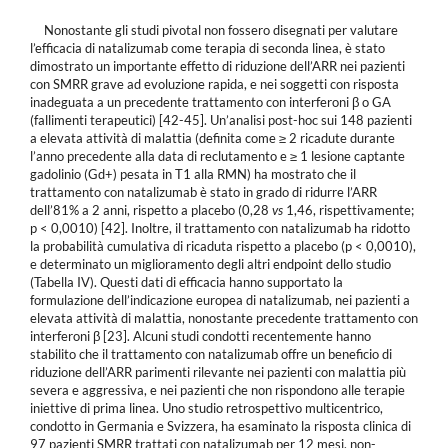
Nonostante gli studi pivotal non fossero disegnati per valutare
l’efficacia di natalizumab come terapia di seconda linea, è stato
dimostrato un importante effetto di riduzione dell’ARR nei pazienti
con SMRR grave ad evoluzione rapida, e nei soggetti con risposta
inadeguata a un precedente trattamento con interferoni β o GA
(fallimenti terapeutici) [42-45]. Un’analisi post-hoc sui 148 pazienti
a elevata attività di malattia (definita come ≥ 2 ricadute durante
l’anno precedente alla data di reclutamento e ≥ 1 lesione captante
gadolinio (Gd+) pesata in T1 alla RMN) ha mostrato che il
trattamento con natalizumab è stato in grado di ridurre l’ARR
dell’81% a 2 anni, rispetto a placebo (0,28
vs
1,46, rispettivamente;
p < 0,0010) [42]. Inoltre, il trattamento con natalizumab ha ridotto
la probabilità cumulativa di ricaduta rispetto a placebo (p < 0,0010),
e determinato un miglioramento degli altri endpoint dello studio
(Tabella IV). Questi dati di efficacia hanno supportato la
formulazione dell’indicazione europea di natalizumab, nei pazienti a
elevata attività di malattia, nonostante precedente trattamento con
interferoni β [23]. Alcuni studi condotti recentemente hanno
stabilito che il trattamento con natalizumab offre un beneficio di
riduzione dell’ARR parimenti rilevante nei pazienti con malattia più
severa e aggressiva, e nei pazienti che non rispondono alle terapie
iniettive di prima linea. Uno studio retrospettivo multicentrico,
condotto in Germania e Svizzera, ha esaminato la risposta clinica di
97 pazienti SMRR trattati con natalizumab per 12 mesi, non-