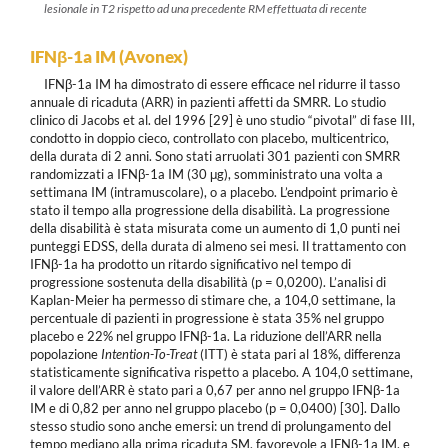
lesionale in T2 rispetto ad una precedente RM effettuata di recente
IFN
β
-1a IM (Avonex)
IFNβ-1a IM ha dimostrato di essere efficace nel ridurre il tasso
annuale di ricaduta (ARR) in pazienti affetti da SMRR. Lo studio
clinico di Jacobs et al. del 1996 [29] è uno studio “pivotal” di fase III,
condotto in doppio cieco, controllato con placebo, multicentrico,
della durata di 2 anni. Sono stati arruolati 301 pazienti con SMRR
randomizzati a IFNβ-1a IM (30 μg), somministrato una volta a
settimana IM (intramuscolare), o a placebo. L’endpoint primario è
stato il tempo alla progressione della disabilità. La progressione
della disabilità è stata misurata come un aumento di 1,0 punti nei
punteggi EDSS, della durata di almeno sei mesi. Il trattamento con
IFNβ-1a ha prodotto un ritardo significativo nel tempo di
progressione sostenuta della disabilità (p = 0,0200). L’analisi di
Kaplan-Meier ha permesso di stimare che, a 104,0 settimane, la
percentuale di pazienti in progressione è stata 35% nel gruppo
placebo e 22% nel gruppo IFNβ-1a. La riduzione dell’ARR nella
popolazione
Intention-To-Treat
(ITT) è stata pari al 18%, differenza
statisticamente significativa rispetto a placebo. A 104,0 settimane,
il valore dell’ARR è stato pari a 0,67 per anno nel gruppo IFNβ-1a
IM e di 0,82 per anno nel gruppo placebo (p = 0,0400) [30]. Dallo
stesso studio sono anche emersi: un trend di prolungamento del
tempo mediano alla prima ricaduta SM, favorevole a IFNβ-1a IM, e