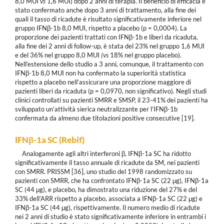
8,0 MUI
vs
1,6 MUI) dopo 2 anni di terapia. Il beneficio di efficacia è
stato confermato anche dopo 3 anni di trattamento, alla fine dei
quali il tasso di ricadute è risultato significativamente inferiore nel
gruppo IFNβ-1b 8,0 MUI, rispetto a placebo (p = 0,0004). La
proporzione dei pazienti trattati con IFNβ-1b e liberi da ricaduta,
alla fine dei 2 anni di follow-up, è stata del 23% nel gruppo 1,6 MUI
e del 36% nel gruppo 8,0 MUI
(vs
18% nel gruppo placebo).
Nell’estensione dello studio a 3 anni, comunque, il trattamento con
IFNβ-1b 8,0 MUI non ha confermato la superiorità statistica
rispetto a placebo nell’assicurare una proporzione maggiore di
pazienti liberi da ricaduta (p = 0,0970, non significativo). Negli studi
clinici controllati su pazienti SMRR e SMSP, il 23-41% dei pazienti ha
sviluppato un’attività sierica neutralizzante per l’IFNβ-1b
confermata da almeno due titolazioni positive consecutive [19].
IFN
β
-1a SC (Rebif)
Analogamente agli altri interferoni β, IFNβ-1a SC ha ridotto
significativamente il tasso annuale di ricadute da SM, nei pazienti
con SMRR. PRISSM [36], uno studio del 1998 randomizzato su
pazienti con SMRR, che ha confrontato IFNβ-1a SC (22 μg), IFNβ-1a
SC (44 μg), e placebo, ha dimostrato una riduzione del 27% e del
33% dell’ARR rispetto a placebo, associata a IFNβ-1a SC (22 μg) e
IFNβ-1a SC (44 μg), rispettivamente. Il numero medio di ricadute
nei 2 anni di studio è stato significativamente inferiore in entrambi i