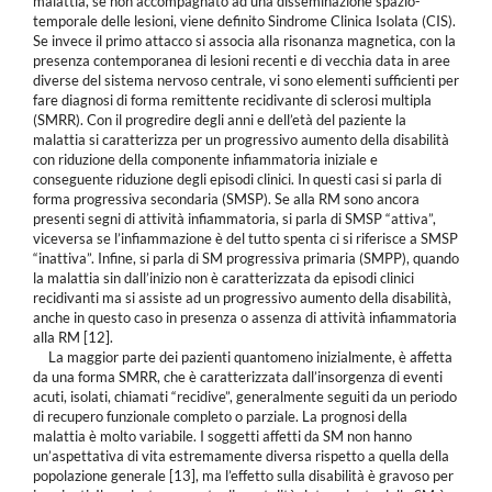
malattia, se non accompagnato ad una disseminazione spazio-
temporale delle lesioni, viene definito Sindrome Clinica Isolata (CIS).
Se invece il primo attacco si associa alla risonanza magnetica, con la
presenza contemporanea di lesioni recenti e di vecchia data in aree
diverse del sistema nervoso centrale, vi sono elementi sufficienti per
fare diagnosi di forma remittente recidivante di sclerosi multipla
(SMRR). Con il progredire degli anni e dell’età del paziente la
malattia si caratterizza per un progressivo aumento della disabilità
con riduzione della componente infiammatoria iniziale e
conseguente riduzione degli episodi clinici. In questi casi si parla di
forma progressiva secondaria (SMSP). Se alla RM sono ancora
presenti segni di attività infiammatoria, si parla di SMSP “attiva”,
viceversa se l’infiammazione è del tutto spenta ci si riferisce a SMSP
“inattiva”. Infine, si parla di SM progressiva primaria (SMPP), quando
la malattia sin dall’inizio non è caratterizzata da episodi clinici
recidivanti ma si assiste ad un progressivo aumento della disabilità,
anche in questo caso in presenza o assenza di attività infiammatoria
alla RM [12].
La maggior parte dei pazienti quantomeno inizialmente, è affetta
da una forma SMRR, che è caratterizzata dall’insorgenza di eventi
acuti, isolati, chiamati “recidive”, generalmente seguiti da un periodo
di recupero funzionale completo o parziale. La prognosi della
malattia è molto variabile. I soggetti affetti da SM non hanno
un’aspettativa di vita estremamente diversa rispetto a quella della
popolazione generale [13], ma l’effetto sulla disabilità è gravoso per