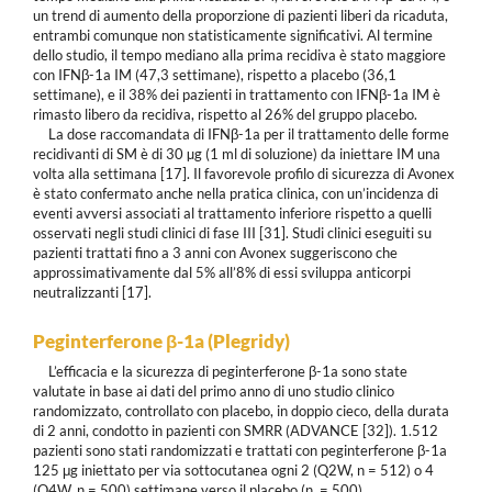
un trend di aumento della proporzione di pazienti liberi da ricaduta,
entrambi comunque non statisticamente significativi. Al termine
dello studio, il tempo mediano alla prima recidiva è stato maggiore
con IFNβ-1a IM (47,3 settimane), rispetto a placebo (36,1
settimane), e il 38% dei pazienti in trattamento con IFNβ-1a IM è
rimasto libero da recidiva, rispetto al 26% del gruppo placebo.
La dose raccomandata di IFNβ-1a per il trattamento delle forme
recidivanti di SM è di 30 µg (1 ml di soluzione) da iniettare IM una
volta alla settimana [17]. Il favorevole profilo di sicurezza di Avonex
è stato confermato anche nella pratica clinica, con un’incidenza di
eventi avversi associati al trattamento inferiore rispetto a quelli
osservati negli studi clinici di fase III [31]. Studi clinici eseguiti su
pazienti trattati fino a 3 anni con Avonex suggeriscono che
approssimativamente dal 5% all’8% di essi sviluppa anticorpi
neutralizzanti [17].
Peginterferone
β
-1a (Plegridy)
L’efficacia e la sicurezza di peginterferone β-1a sono state
valutate in base ai dati del primo anno di uno studio clinico
randomizzato, controllato con placebo, in doppio cieco, della durata
di 2 anni, condotto in pazienti con SMRR (ADVANCE [32]). 1.512
pazienti sono stati randomizzati e trattati con peginterferone β-1a
125 μg iniettato per via sottocutanea ogni 2 (Q2W, n = 512) o 4
(Q4W, n = 500) settimane verso il placebo (n. = 500).