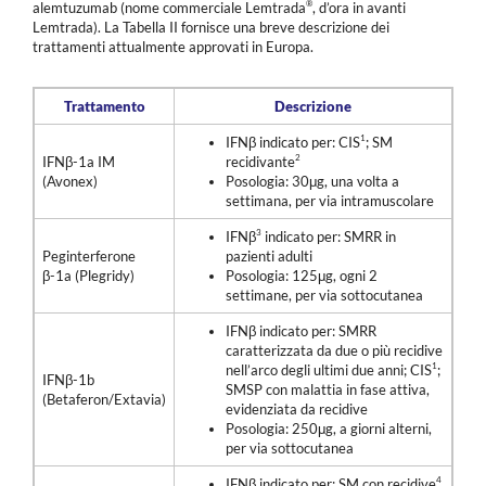
®
alemtuzumab (nome commerciale Lemtrada
, d’ora in avanti
Lemtrada). La Tabella II fornisce una breve descrizione dei
trattamenti attualmente approvati in Europa.
Trattamento
Descrizione
1
IFN
β
indicato per: CIS
; SM
2
IFN
β
-1a IM
recidivante
(Avonex)
Posologia: 30
μ
g, una volta a
settimana, per via intramuscolare
3
IFN
β
indicato per: SMRR in
Peginterferone
pazienti adulti
β
-1a (Plegridy)
Posologia: 125
μ
g, ogni 2
settimane, per via sottocutanea
IFN
β
indicato per: SMRR
caratterizzata da due o più recidive
1
nell’arco degli ultimi due anni; CIS
;
IFN
β
-1b
SMSP con malattia in fase attiva,
(Betaferon/Extavia)
evidenziata da recidive
Posologia: 250
μ
g, a giorni alterni,
per via sottocutanea
4
IFN
β
indicato per: SM con recidive