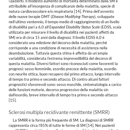
i pazienti. Il modesto aumento di mortalità determinato dalla SM è
attribuibile all’insorgenza di complicanze della malattia, specie di
natura cardiovascolare e/o respiratoria [14]. Prima dell’avvento
delle nuove terapie DMT (
Disease Modifying Therapy
), sviluppate
nell’ultimo ventennio, il tempo medio di raggiungimento di un livello
di disabilità pari a 6,0 all’
Expanded Disability Status Scale
(EDSS, scala
utilizzata per misurare il livello di disabilità nei pazienti affetti da
SM) era di circa 15 anni dalla diagnosi. Il livello EDSS 6,0 è
considerato una
milestone
del decorso della malattia, perché
corrisponde a una condizione di necessità di assistenza nella
deambulazione. Tuttavia questa stima è affetta da un’ampia
variabilità, considerata l’estrema imprevedibilità del decorso di
questa malattia. Diversi fattori sono riconosciuti come favorenti la
prognosi: sesso femminile, esordio precoce della malattia, esordio
con neurite ottica, buon recupero dal primo attacco, lungo intervallo
di tempo tra primo e secondo attacco. Di contro alcuni fattori
prognostici sfavorevoli sono: sesso maschile, sintomatologia a carico
delle funzioni motorie, decorso progressivo della malattia sin
dall’esordio, breve intervallo di tempo tra primo e secondo attacco
[15].
Sclerosi multipla recidivante remittente (SMRR)
La SMRR è la forma più frequente di SM. La diagnosi di SMRR
rappresenta circa l’85% di tutte le forme di SM [14]. Nei pazienti