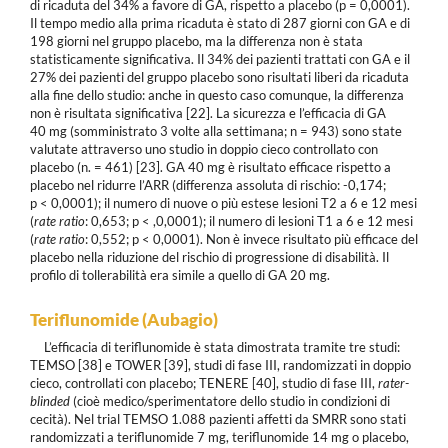
di ricaduta del 34% a favore di GA, rispetto a placebo (p = 0,0001).
Il tempo medio alla prima ricaduta è stato di 287 giorni con GA e di
198 giorni nel gruppo placebo, ma la differenza non è stata
statisticamente significativa. Il 34% dei pazienti trattati con GA e il
27% dei pazienti del gruppo placebo sono risultati liberi da ricaduta
alla fine dello studio: anche in questo caso comunque, la differenza
non è risultata significativa [22]. La sicurezza e l’efficacia di GA
40 mg (somministrato 3 volte alla settimana; n = 943) sono state
valutate attraverso uno studio in doppio cieco controllato con
placebo (n. = 461) [23]. GA 40 mg è risultato efficace rispetto a
placebo nel ridurre l’ARR (differenza assoluta di rischio: -0,174;
p < 0,0001); il numero di nuove o più estese lesioni T2 a 6 e 12 mesi
(
rate ratio
: 0,653; p < ,0,0001); il numero di lesioni T1 a 6 e 12 mesi
(
rate ratio
: 0,552; p < 0,0001). Non è invece risultato più efficace del
placebo nella riduzione del rischio di progressione di disabilità. Il
profilo di tollerabilità era simile a quello di GA 20 mg.
Teriflunomide (Aubagio)
L’efficacia di teriflunomide è stata dimostrata tramite tre studi:
TEMSO [38] e TOWER [39], studi di fase III, randomizzati in doppio
cieco, controllati con placebo; TENERE [40], studio di fase III,
rater-
blinded
(cioè medico/sperimentatore dello studio in condizioni di
cecità). Nel trial TEMSO 1.088 pazienti affetti da SMRR sono stati
randomizzati a teriflunomide 7 mg, teriflunomide 14 mg o placebo,