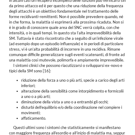
in alcuni casi un recupero incompleto delle funzioni può verificarsi sin
da primo attacco ed è per questo che una riduzione della frequenza
degli attacchi è un obiettivo fondamentale nel trattamento delle
forme recidivanti-remittenti. Non è possibile prevedere quando, né
in che forma, la malattia si esprimerà alla prossima ricaduta. Non si
è in grado di conoscere quale area del SNC verrà colpita, con che
intensità, o in quali tempi. In questo sta l’alta imprevedibilità della
SM. Tuttavia è stato riscontrato che a seguito di un’infezione virale
(ad esempio dopo un episodio influenzale) e in periodi di particolare
stress, vi è un’alta probabilità di incorrere in una recidiva. Rimane
comunque difficile generalizzare sugli eventi scatenanti, di fronte ad
una malattia così mutevole, polimorfa e ampiamente imprevedibile.
I sintomi clinici che possono riacutizzarsi o svilupparsi ex-novo e
tipici della SM sono [16]:
riduzione della forza a uno o più arti, specie a carico degli arti
inferiori;
alterazione della sensibilità come intorpidimento e formicolii
a uno o a più arti;
diminuzione della vista a uno o a entrambi gli occhi;
disturbi dell’equilibrio e/o della coordinazione nel compiere i
movimenti;
affaticamento.
Questi ultimi sono i sintomi che statisticamente si manifestano
con maggiore frequenza all’esordio e all’inizio di malattia ma, seppur