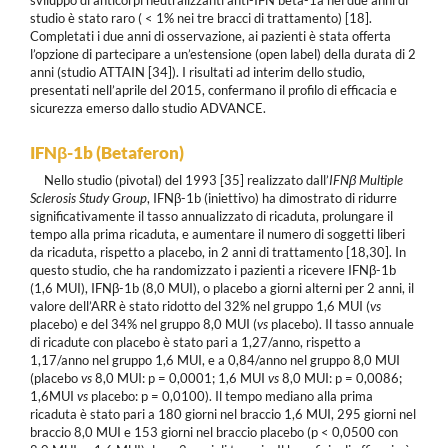
studio è stato raro ( < 1% nei tre bracci di trattamento) [18].
Completati i due anni di osservazione, ai pazienti è stata offerta
l’opzione di partecipare a un’estensione (open label) della durata di 2
anni (studio ATTAIN [34]). I risultati ad interim dello studio,
presentati nell’aprile del 2015, confermano il profilo di efficacia e
sicurezza emerso dallo studio ADVANCE.
IFN
β
-1b (Betaferon)
Nello studio (pivotal) del 1993 [35] realizzato dall’
IFNβ Multiple
Sclerosis Study Group
, IFNβ-1b (iniettivo) ha dimostrato di ridurre
significativamente il tasso annualizzato di ricaduta, prolungare il
tempo alla prima ricaduta, e aumentare il numero di soggetti liberi
da ricaduta, rispetto a placebo, in 2 anni di trattamento [18,30]. In
questo studio, che ha randomizzato i pazienti a ricevere IFNβ-1b
(1,6 MUI), IFNβ-1b (8,0 MUI), o placebo a giorni alterni per 2 anni, il
valore dell’ARR è stato ridotto del 32% nel gruppo 1,6 MUI (
vs
placebo) e del 34% nel gruppo 8,0 MUI (
vs
placebo). Il tasso annuale
di ricadute con placebo è stato pari a 1,27/anno, rispetto a
1,17/anno nel gruppo 1,6 MUI, e a 0,84/anno nel gruppo 8,0 MUI
(placebo
vs
8,0 MUI: p = 0,0001; 1,6 MUI
vs
8,0 MUI: p = 0,0086;
1,6MUI
vs
placebo: p = 0,0100). Il tempo mediano alla prima
ricaduta è stato pari a 180 giorni nel braccio 1,6 MUI, 295 giorni nel
braccio 8,0 MUI e 153 giorni nel braccio placebo (p < 0,0500 con