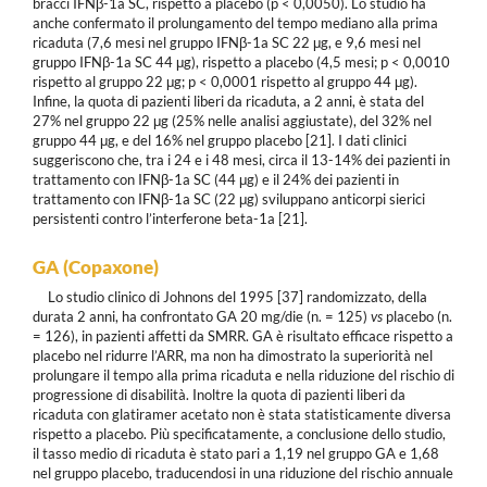
bracci IFNβ-1a SC, rispetto a placebo (p < 0,0050). Lo studio ha
anche confermato il prolungamento del tempo mediano alla prima
ricaduta (7,6 mesi nel gruppo IFNβ-1a SC 22 μg, e 9,6 mesi nel
gruppo IFNβ-1a SC 44 μg), rispetto a placebo (4,5 mesi; p < 0,0010
rispetto al gruppo 22 μg; p < 0,0001 rispetto al gruppo 44 μg).
Infine, la quota di pazienti liberi da ricaduta, a 2 anni, è stata del
27% nel gruppo 22 μg (25% nelle analisi aggiustate), del 32% nel
gruppo 44 μg, e del 16% nel gruppo placebo [21]. I dati clinici
suggeriscono che, tra i 24 e i 48 mesi, circa il 13-14% dei pazienti in
trattamento con IFNβ-1a SC (44 μg) e il 24% dei pazienti in
trattamento con IFNβ-1a SC (22 μg) sviluppano anticorpi sierici
persistenti contro l’interferone beta-1a [21].
GA (Copaxone)
Lo studio clinico di Johnons del 1995 [37] randomizzato, della
durata 2 anni, ha confrontato GA 20 mg/die (n. = 125)
vs
placebo (n.
= 126), in pazienti affetti da SMRR. GA è risultato efficace rispetto a
placebo nel ridurre l’ARR, ma non ha dimostrato la superiorità nel
prolungare il tempo alla prima ricaduta e nella riduzione del rischio di
progressione di disabilità. Inoltre la quota di pazienti liberi da
ricaduta con glatiramer acetato non è stata statisticamente diversa
rispetto a placebo. Più specificatamente, a conclusione dello studio,
il tasso medio di ricaduta è stato pari a 1,19 nel gruppo GA e 1,68
nel gruppo placebo, traducendosi in una riduzione del rischio annuale