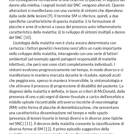
danno alla mielina, i segnali inviati dal SNC vengono alterati. Queste
alterazioni si manifestano con una varietà di sintomi che dipendono
dalla sede delle lesioni [9]. Il termine SM si riferisce, quindi, a due
specifiche caratteristiche di questa malattia: i) la formazione di
placche e aree di sclerosi a causa del processo auto-infiammatorio
caratteristico della malattia; ii) lo sviluppo di sintomi multipli a danno
del SNC [10].
L’eziologia della malattia non è stata ancora determinata con
certezza: i fattori genetici rivestono senz’altro un ruolo importante
nello sviluppo della malattia, interagendo con una serie di fattori
ambientali (ad esempio agenti patogeni responsabili di malattie
infettive), che però non sono stati completamente individuati. I
sintomi evolvono progressivamente nel tempo, in modo diverso e si
manifestano in maniera marcata durante le ricadute, episodi acuti
che peggiorano, spesso in maniera irreversibile, la sintomatologia e
che attivano il processo di progressione di disabilità del paziente. La
diagnosi della malattia è definita, in base ai criteri di McDonald, dalla
presenza di uno o più segni di danno tissutale a carico dell’encefalo e
midollo spinale riscontrabile attraverso tecniche di
neuroimaging
(RM) sotto forma di placche di demielinizzazione, che presentano
una caratteristica disseminazione nel tempo e nello spazio
(presenza di lesioni insorte in tempi diversi e in diverse zone tipiche
nel SNC) [11]. Il decorso della malattia consente la classificazione di
diverse forme di SM [12]. Il primo episodio suggestivo della