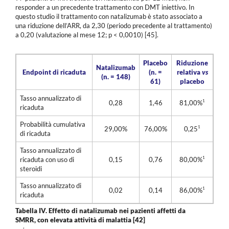
responder a un precedente trattamento con DMT iniettivo. In
questo studio il trattamento con natalizumab è stato associato a
una riduzione dell’ARR, da 2,30 (periodo precedente al trattamento)
a 0,20 (valutazione al mese 12; p < 0,0010) [45].
Placebo
Riduzione
Natalizumab
Endpoint di ricaduta
(n. =
relativa
vs
(n. = 148)
61)
placebo
Tasso annualizzato di
1
0,28
1,46
81,00%
ricaduta
Probabilità cumulativa
1
29,00%
76,00%
0,25
di ricaduta
Tasso annualizzato di
1
ricaduta con uso di
0,15
0,76
80,00%
steroidi
Tasso annualizzato di
1
0,02
0,14
86,00%
ricaduta
Tabella IV.
Effetto di natalizumab nei pazienti affetti da
SMRR, con elevata attività di malattia [42]