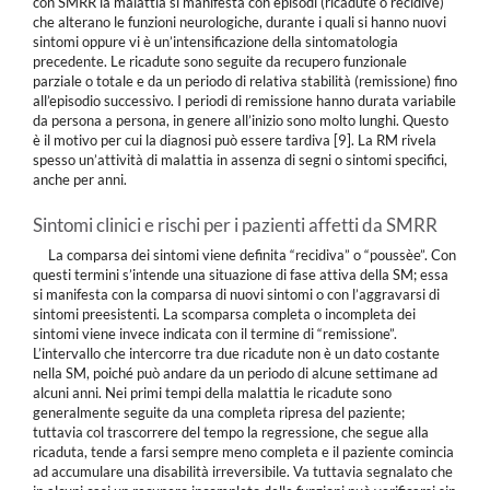
con SMRR la malattia si manifesta con episodi (ricadute o recidive)
che alterano le funzioni neurologiche, durante i quali si hanno nuovi
sintomi oppure vi è un’intensificazione della sintomatologia
precedente. Le ricadute sono seguite da recupero funzionale
parziale o totale e da un periodo di relativa stabilità (remissione) fino
all’episodio successivo. I periodi di remissione hanno durata variabile
da persona a persona, in genere all’inizio sono molto lunghi. Questo
è il motivo per cui la diagnosi può essere tardiva [9]. La RM rivela
spesso un’attività di malattia in assenza di segni o sintomi specifici,
anche per anni.
Sintomi clinici e rischi per i pazienti affetti da SMRR
La comparsa dei sintomi viene definita “recidiva” o “poussèe”. Con
questi termini s’intende una situazione di fase attiva della SM; essa
si manifesta con la comparsa di nuovi sintomi o con l’aggravarsi di
sintomi preesistenti. La scomparsa completa o incompleta dei
sintomi viene invece indicata con il termine di “remissione”.
L’intervallo che intercorre tra due ricadute non è un dato costante
nella SM, poiché può andare da un periodo di alcune settimane ad
alcuni anni. Nei primi tempi della malattia le ricadute sono
generalmente seguite da una completa ripresa del paziente;
tuttavia col trascorrere del tempo la regressione, che segue alla
ricaduta, tende a farsi sempre meno completa e il paziente comincia
ad accumulare una disabilità irreversibile. Va tuttavia segnalato che