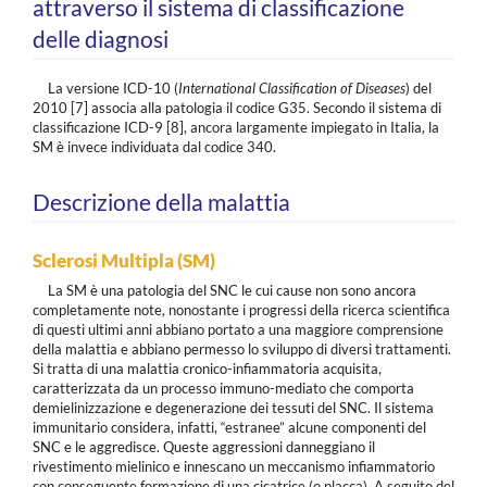
attraverso il sistema di classificazione
delle diagnosi
La versione ICD-10 (
International Classification of Diseases
) del
2010 [7] associa alla patologia il codice G35. Secondo il sistema di
classificazione ICD-9 [8], ancora largamente impiegato in Italia, la
SM è invece individuata dal codice 340.
Descrizione della malattia
Sclerosi Multipla (SM)
La SM è una patologia del SNC le cui cause non sono ancora
completamente note, nonostante i progressi della ricerca scientifica
di questi ultimi anni abbiano portato a una maggiore comprensione
della malattia e abbiano permesso lo sviluppo di diversi trattamenti.
Si tratta di una malattia cronico-infiammatoria acquisita,
caratterizzata da un processo immuno-mediato che comporta
demielinizzazione e degenerazione dei tessuti del SNC. Il sistema
immunitario considera, infatti, “estranee” alcune componenti del
SNC e le aggredisce. Queste aggressioni danneggiano il
rivestimento mielinico e innescano un meccanismo infiammatorio
con conseguente formazione di una cicatrice (o placca). A seguito del