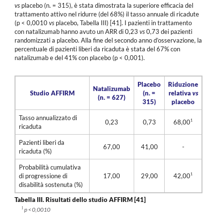
vs
placebo (n. = 315), è stata dimostrata la superiore efficacia del
trattamento attivo nel ridurre (del 68%) il tasso annuale di ricadute
(p < 0,0010
vs
placebo, Tabella III) [41]. I pazienti in trattamento
con natalizumab hanno avuto un ARR di 0,23
vs
0,73 dei pazienti
randomizzati a placebo. Alla fine del secondo anno d’osservazione, la
percentuale di pazienti liberi da ricaduta è stata del 67% con
natalizumab e del 41% con placebo (p < 0,001).
Placebo
Riduzione
Natalizumab
Studio AFFIRM
(n. =
relativa
vs
(n. = 627)
315)
placebo
Tasso annualizzato di
1
0,23
0,73
68,00
ricaduta
Pazienti liberi da
67,00
41,00
-
ricaduta (%)
Probabilità cumulativa
1
di progressione di
17,00
29,00
42,00
disabilità sostenuta (%)
Tabella III.
Risultati dello studio AFFIRM [41]
1
p < 0,0010