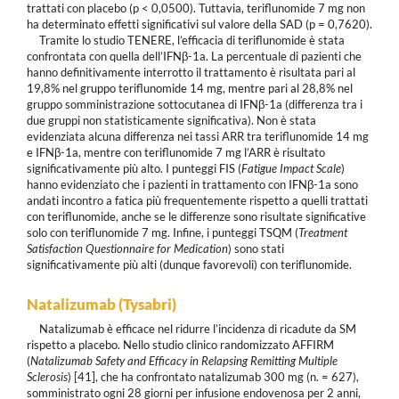
trattati con placebo (p < 0,0500). Tuttavia, teriflunomide 7 mg non
ha determinato effetti significativi sul valore della SAD (p = 0,7620).
Tramite lo studio TENERE, l’efficacia di teriflunomide è stata
confrontata con quella dell’IFNβ-1a. La percentuale di pazienti che
hanno definitivamente interrotto il trattamento è risultata pari al
19,8% nel gruppo teriflunomide 14 mg, mentre pari al 28,8% nel
gruppo somministrazione sottocutanea di IFNβ-1a (differenza tra i
due gruppi non statisticamente significativa). Non è stata
evidenziata alcuna differenza nei tassi ARR tra teriflunomide 14 mg
e IFNβ-1a, mentre con teriflunomide 7 mg l’ARR è risultato
significativamente più alto. I punteggi FIS (
Fatigue Impact Scale
)
hanno evidenziato che i pazienti in trattamento con IFNβ-1a sono
andati incontro a fatica più frequentemente rispetto a quelli trattati
con teriflunomide, anche se le differenze sono risultate significative
solo con teriflunomide 7 mg. Infine, i punteggi TSQM (
Treatment
Satisfaction Questionnaire for Medication
) sono stati
significativamente più alti (dunque favorevoli) con teriflunomide.
Natalizumab (Tysabri)
Natalizumab è efficace nel ridurre l’incidenza di ricadute da SM
rispetto a placebo. Nello studio clinico randomizzato AFFIRM
(
Natalizumab Safety and Efficacy in Relapsing Remitting Multiple
Sclerosis
) [41], che ha confrontato natalizumab 300 mg (n. = 627),
somministrato ogni 28 giorni per infusione endovenosa per 2 anni,