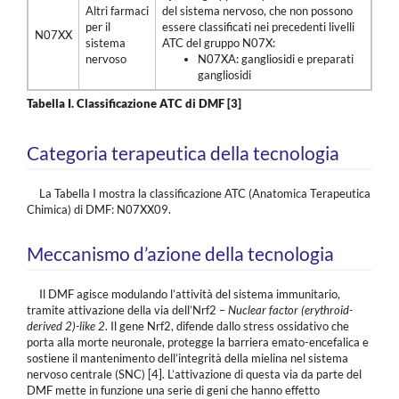
Altri farmaci
del sistema nervoso, che non possono
per il
essere classificati nei precedenti livelli
N07XX
sistema
ATC del gruppo N07X:
nervoso
N07XA: gangliosidi e preparati
gangliosidi
Tabella I.
Classificazione ATC di DMF [3]
Categoria terapeutica della tecnologia
La Tabella I mostra la classificazione ATC (Anatomica Terapeutica
Chimica) di DMF: N07XX09.
Meccanismo d’azione della tecnologia
Il DMF agisce modulando l’attività del sistema immunitario,
tramite attivazione della via dell’Nrf2 –
Nuclear factor (erythroid-
derived 2)-like 2
. Il gene Nrf2, difende dallo stress ossidativo che
porta alla morte neuronale, protegge la barriera emato-encefalica e
sostiene il mantenimento dell’integrità della mielina nel sistema
nervoso centrale (SNC) [4]. L’attivazione di questa via da parte del
DMF mette in funzione una serie di geni che hanno effetto