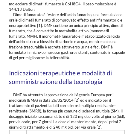
molecolare di dimetil fumarato è C
6
H
8
O
4
. Il peso molecolare è
144,13 Dalton.
Dimetil fumarato è l’estere dell’acido fumarico, una formulazione
orale di dimetil fumarato di comprovato effetto antinfiammatorio e
neuroprotettivo [1]. DMF contiene un unico principio attivo, dimetil
fumarato, che è convertito in metabolita attivo (monometil-
fumarato, MMF). Il monometil-fumarato è metabolizzato dal ciclo
dell’acido citrico a biossido di carbonio e acqua, mentre solo una
frazione trascurabile è escreta attraverso urina e feci. DMF è
formulato in micro-compresse gastroresistenti, contenute in capsule
di gel per migliorarne la tollerabilità.
Indicazioni terapeutiche e modalità di
somministrazione della tecnologia
DMF ha attenuto l’approvazione dall’Agenzia Europea per i
medicinali (EMA) in data 26/02/2014 [2] ed è indicato per il
trattamento di pazienti adulti con sclerosi multipla recidivante-
remittente (SMRR), la forma più comune di sclerosi multipla (SM). Il
dosaggio iniziale raccomandato è di 120 mg due volte al giorno (bid),
per via orale, per 7 giorni. La dose di mantenimento, dopo i primi 7
giorni di trattamento, è di 240 mg bid, per via orale [2].